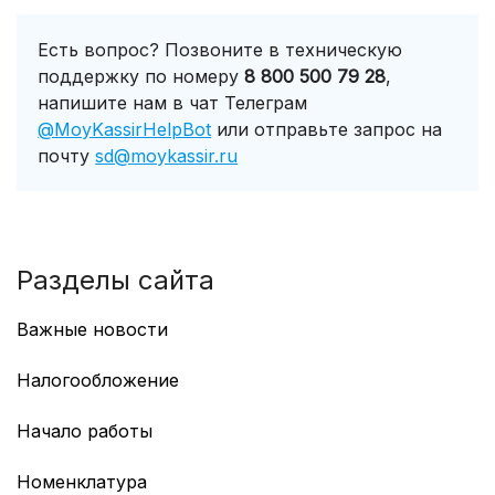
Есть вопрос? Позвоните в техническую
поддержку по номеру
8 800 500 79 28
,
напишите нам в чат Телеграм
@MoyKassirHelpBot
или отправьте запрос на
почту
sd@moykassir.ru
Разделы сайта
Важные новости
Работа с GTIN в Казахстане
Налогообложение
Учет маркированных товаров по GTIN
Смена режима налогообложения
ТС ПИоТ: перенос сроков
Начало работы
Перерегистрация ККТ для смены СНО
Чат-бот в мессенджере Mакс
Рабочий стол
Номенклатура
Сгорание бонусов