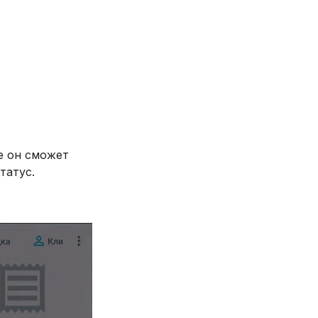
де он сможет
татус.