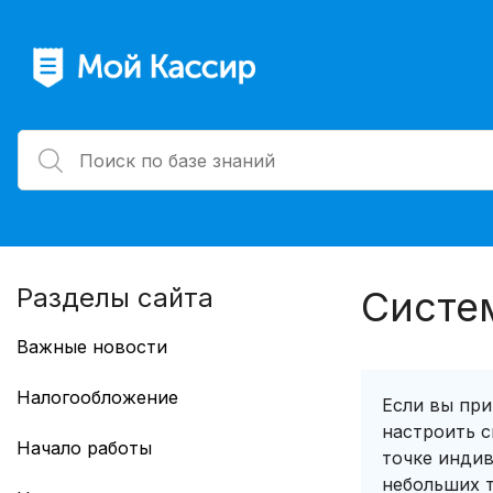
Разделы сайта
Систе
Важные новости
Работа с GTIN в Казахстане
Налогообложение
Если вы при
Учет маркированных товаров по
настроить с
Смена режима налогообложения
GTIN
Начало работы
точке индив
Перерегистрация ККТ для смены
ТС ПИоТ: перенос сроков
небольших т
Рабочий стол
СНО