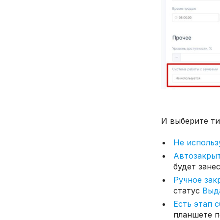
Уменьшение цены позиции на
процент
Уменьшение всего чека на сумму
Замена цены
Товарный набор
Подарочный счетчик
Изменить процент бонусов
И выберите ти
Не использ
Автозакры
будет зане
Ручное за
статус
Выд
Есть этап 
планшете п