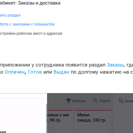
 приложении у сотрудника появится раздел
Заказы
, г
аз
Оплачен
,
Готов
или
Выдан
по долгому нажатию на с