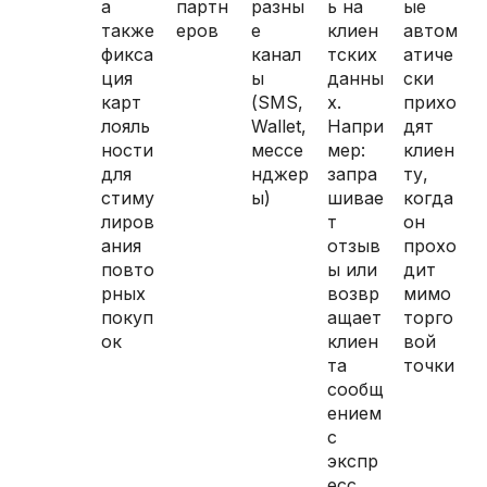
а
партн
разны
ь на
ые
также
еров
е
клиен
автом
фикса
канал
тских
атиче
ция
ы
данны
ски
карт
(SMS,
х.
прихо
лояль
Wallet,
Напри
дят
ности
мессе
мер:
клиен
для
нджер
запра
ту,
стиму
ы)
шивае
когда
лиров
т
он
ания
отзыв
прохо
повто
ы или
дит
рных
возвр
мимо
покуп
ащает
торго
ок
клиен
вой
та
точки
сообщ
ением
с
экспр
есс