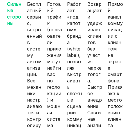
Сильн
Беспл
Готов
Работ
Возвр
Прямо
ые
атный
ый
ает
ащает
й
сторо
серви
трафи
«под
и
канал
ны
с,
к
капот
удерж
комму
встро
(польз
ом»
ивает
никац
енный
овате
бренд
клиен
ии с
в
ли
а
тов
клиен
систе
прило
(white-
без
том
му
жения
label),
участ
на
автом
могут
позво
ия
экран
атиза
найти
ляя
марке
е
ции.
вас
выстр
толог
смарт
Все
по
аиват
а.
фона.
механ
геоло
ь
Быстр
Привя
ики
кации
сложн
ое
зка к
настр
) и
ые
внедр
место
аиваю
мощн
сцена
ение.
полож
тся и
ая
рии
Сквоз
ению
контр
систе
комму
ная
клиен
олиру
ма
никац
анали
та