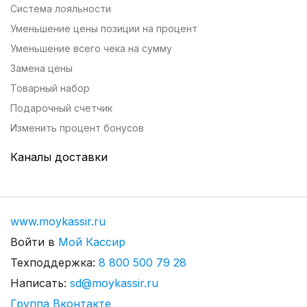
Система лояльности
Уменьшение цены позиции на процент
Уменьшение всего чека на сумму
Замена цены
Товарный набор
Подарочный счетчик
Изменить процент бонусов
Каналы доставки
Настройка длительности заказа
Доставка: сервис Смартомато
Каналы доставки
www.moykassir.ru
Система работы с заказами
Войти в 
Мой Кассир
Оформление доставки на планшете
Техподдержка: 
8 800 500 79 28
Заказы в личном кабинете
Написать: 
sd@moykassir.ru
Группа Вконтакте