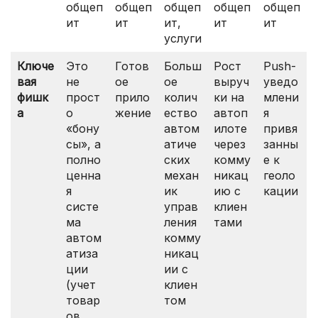
общеп
общеп
общеп
общеп
общеп
ит
ит
ит,
ит
ит
услуги
Ключе
Это
Готов
Больш
Рост
Рush-
вая
не
ое
ое
выруч
уведо
фишк
прост
прило
колич
ки на
млени
а
о
жение
ество
автоп
я
«бону
автом
илоте
привя
сы», а
атиче
через
занны
полно
ских
комму
е к
ценна
механ
никац
геоло
я
ик
ию с
кации
систе
управ
клиен
ма
ления
тами
автом
комму
атиза
никац
ции
ии с
(учет
клиен
товар
том
ов,