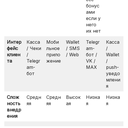
бонус
ами
если у
него
их нет
Интер
Касса
Моби
Wallet
Telegr
Касса
фейс
/ Чеки
льное
/ SMS
am-
/
клиен
/
прило
/ Web
бот /
Wallet
та
Telegr
жение
VK /
/
am-
MAX
push-
бот
уведо
млени
я
Слож
Средн
Средн
Высок
Низка
Низка
ность
яя
яя
ая
я
я
внедр
ения