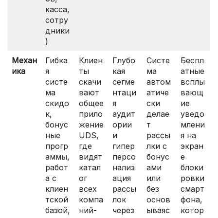
касса,
сотру
дники
)
Механ
Гибка
Клиен
Глубо
Систе
Беспл
ика
я
ты
кая
ма
атные
систе
скачи
сегме
автом
всплы
ма
вают
нтаци
атиче
вающ
скидо
общее
я
ски
ие
к,
прило
аудит
делае
уведо
бонус
жение
ории
т
млени
ные
UDS,
и
рассы
я на
прогр
где
гипер
лки с
экран
аммы,
видят
персо
бонус
е
работ
катал
нализ
ами
блоки
а с
ог
ация
или
ровки
клиен
всех
рассы
без
смарт
тской
компа
лок
основ
фона,
базой,
ний-
через
ываяс
котор