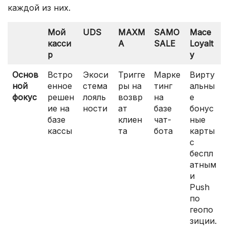
каждой из них.
Мой
UDS
MAXM
SAMO
Mace
касси
A
SALE
Loyalt
р
y
Основ
Встро
Экоси
Тригге
Марке
Вирту
ной
енное
стема
ры на
тинг
альны
фокус
решен
лояль
возвр
на
е
ие на
ности
ат
базе
бонус
базе
клиен
чат-
ные
кассы
та
бота
карты
с
беспл
атным
и
Push
по
геопо
зиции.