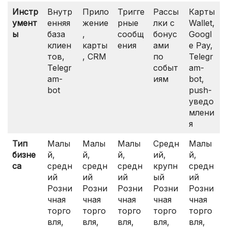
Инстр
Внутр
Прило
Тригге
Рассы
Карты
умент
енняя
жение
рные
лки с
Wallet,
ы
база
,
сообщ
бонус
Googl
клиен
карты
ения
ами
e Pay,
тов,
, CRM
по
Telegr
Telegr
событ
am-
am-
иям
bot,
bot
push-
уведо
млени
я
Тип
Малы
Малы
Малы
Средн
Малы
бизне
й,
й,
й,
ий,
й,
са
средн
средн
средн
крупн
средн
ий
ий
ий
ый
ий
Розни
Розни
Розни
Розни
Розни
чная
чная
чная
чная
чная
торго
торго
торго
торго
торго
вля,
вля,
вля,
вля,
вля,