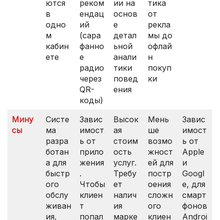
ются
реком
ии на
тика
в
ендац
основ
от
одно
ий
е
рекла
м
(сара
детал
мы до
кабин
фанно
ьной
офлай
ете
е
анали
н
радио
тики
покуп
через
повед
ки
QR-
ения
коды)
Мину
Систе
Завис
Высок
Мень
Завис
сы
ма
имост
ая
ше
имост
разра
ь от
стоим
возмо
ь от
ботан
прило
ость
жност
Apple
а для
жения
услуг.
ей для
и
быстр
.
Требу
постр
Googl
ого
Чтобы
ет
оения
e, для
обслу
клиен
налич
сложн
смарт
живан
т
ия
ого
фонов
ия,
попал
марке
клиен
Androi