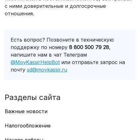
с ними доверительные и долгосрочные
отношения.
Есть вопрос? Позвоните в техническую
поддержку по номеру
8 800 500 79 28
,
напишите нам в чат Телеграм
@MoyKassirHelpBot
или отправьте запрос на
почту
sd@moykassir.ru
Разделы сайта
Важные новости
Работа с GTIN в Казахстане
Налогообложение
Учет маркированных товаров по GTIN
Смена режима налогообложения
ТС ПИоТ: перенос сроков