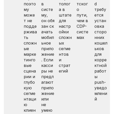
поэто
в
толог
тског
d
му
систе
а в
о
требу
може
му,
штате
пути,
ется
т не
он обя
для
чем в
устан
подде
зан ск
настр
CDP-
овка
ржива
ачать
ойки
систе
сторо
ть
мобил
сложн
мах
нних
сложн
ьное
ых
кошел
ые
прило
сегме
ьков
марке
жение
нтов
для
тинго
. Если
и
корре
вые
касси
страт
ктной
сцена
ры не
егий
работ
рии и
предл
ы
глубо
агают
push-
кую
прило
уведо
сегме
жение
млени
нтаци
или
й
ю
не
клиен
умею