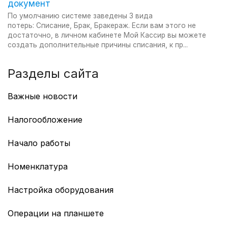
документ
По умолчанию системе заведены 3 вида
потерь: Списание, Брак, Бракераж. Если вам этого не
достаточно, в личном кабинете Мой Кассир вы можете
создать дополнительные причины списания, к пр...
Разделы сайта
Важные новости
Работа с GTIN в Казахстане
Налогообложение
Учет маркированных товаров по GTIN
Смена режима налогообложения
ТС ПИоТ: перенос сроков
Начало работы
Перерегистрация ККТ для смены СНО
Чат-бот в мессенджере Mакс
Рабочий стол
Номенклатура
Сгорание бонусов
Групповые уведомления в чат
Импорт номенклатуры
Рабочий стол
Настройка рабочего стола
Настройка оборудования
Акт переработки
Групповые уведомления в чат
Создание и настройка нового аккаунта
Настройка внешнего вида экрана самозаказа
Как добавить категорию
Операции на планшете
Настройка длительности заказа
Настройка организации и адресов точек
Как отвязать устройство от аккаунта
Как добавить позицию в номенклатуру