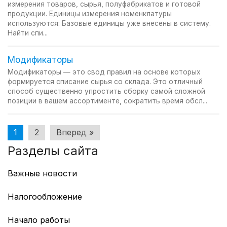
измерения товаров, сырья, полуфабрикатов и готовой
продукции. Единицы измерения номенклатуры
используются: Базовые единицы уже внесены в систему.
Найти спи...
Модификаторы
Модификаторы — это свод правил на основе которых
формируется списание сырья со склада. Это отличный
способ существенно упростить сборку самой сложной
позиции в вашем ассортименте, сократить время обсл...
Пагинация
1
2
Вперед »
Разделы сайта
записей
Важные новости
Работа с GTIN в Казахстане
Налогообложение
Учет маркированных товаров по GTIN
Смена режима налогообложения
ТС ПИоТ: перенос сроков
Начало работы