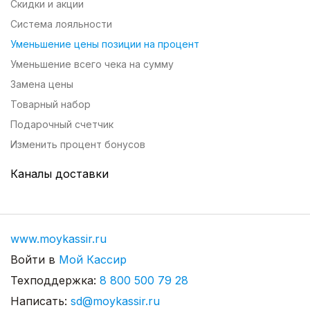
Скидки и акции
Система лояльности
Уменьшение цены позиции на процент
Уменьшение всего чека на сумму
Замена цены
Товарный набор
Подарочный счетчик
Изменить процент бонусов
Каналы доставки
Настройка длительности заказа
Доставка: сервис Смартомато
Каналы доставки
www.moykassir.ru
Система работы с заказами
Войти в 
Мой Кассир
Оформление доставки на планшете
Техподдержка: 
8 800 500 79 28
Заказы в личном кабинете
Написать: 
sd@moykassir.ru