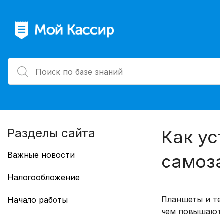
Разделы сайта
Как ус
Важные новости
самоз
Работа с GTIN в Казахстане
Налогообложение
Учет маркированных товаров по
Смена режима налогообложения
GTIN
Планшеты и те
Начало работы
Перерегистрация ККТ для смены
ТС ПИоТ: перенос сроков
чем повышают 
Рабочий стол
СНО