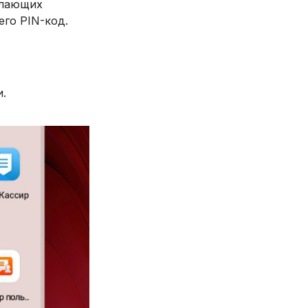
елающих
его PIN-код.
.