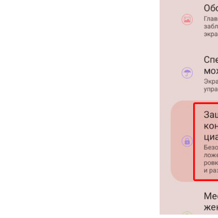
Уменьшение цены позиции на
процент
Уменьшение всего чека на сумму
Замена цены
Товарный набор
Подарочный счетчик
Изменить процент бонусов