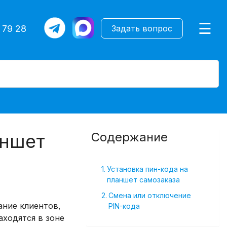
×
☰
 79 28
Задать вопрос
Содержание
аншет
Установка пин-кода на
планшет самозаказа
Смена или отключение
ание клиентов,
PIN-кода
аходятся в зоне